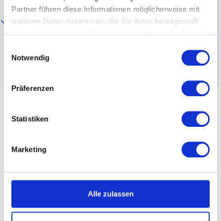
Partner führen diese Informationen möglicherweise mit
Nachhaltiger Effekt
— Einmal optimierte Seiten
weiteren Daten zusammen, die Sie ihnen bereitgestellt
profitieren langfristig von besseren Rankings
haben oder die sie im Rahmen Ihrer Nutzung der Dienste
gesammelt haben.
Einwilligungsauswahl
Notwendig
Präferenzen
Statistiken
Unser Vorgehen
Marketing
Systematisch und datengetrieben — in vier
Schritten zu optimierten Seiten.
Alle zulassen