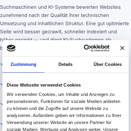
Suchmaschinen und KI-Systeme bewerten Websites
zunehmend nach der Qualität ihrer technischen
Umsetzung und inhaltlichen Struktur. Eine gut optimierte
Seite wird besser gecrawlt, schneller indexiert und
höher gerankt — und dient KI-Suchsystemen als
bevorzugte Quelle für Antworten.
Bessere Rankings
— Optimierte Seiten ranken
Zustimmung
Details
Über Cookies
systematisch besser für relevante Suchbegriffe
Höhere Klickraten
— Überzeugende Title Tags und
Diese Webseite verwendet Cookies
Meta Descriptions steigern die CTR in den SERPs
Wir verwenden Cookies, um Inhalte und Anzeigen zu
personalisieren, Funktionen für soziale Medien anbieten
Bessere User Experience
— Schnelle Ladezeiten
zu können und die Zugriffe auf unsere Website zu
und klare Struktur reduzieren Absprungraten
analysieren. Außerdem geben wir Informationen zu Ihrer
Verwendung unserer Website an unsere Partner für
KI-Sichtbarkeit
— Strukturierte Inhalte werden von
soziale Medien, Werbung und Analysen weiter. Unsere
KI-Systemen bevorzugt als Quelle zitiert